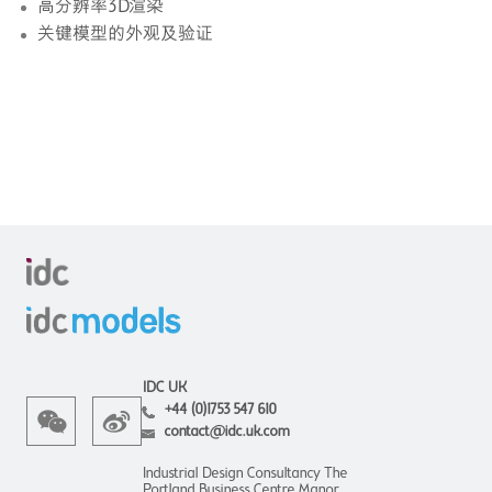
高分辨率3D渲染
关键模型的外观及验证
IDC UK
+44 (0)1753 547 610
contact@idc.uk.com
Industrial Design Consultancy The
Portland Business Centre Manor