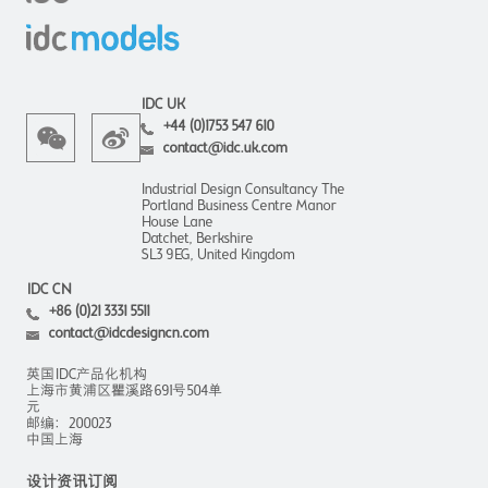
IDC UK
+44 (0)1753 547 610
contact@idc.uk.com
Industrial Design Consultancy The
Portland Business Centre Manor
House Lane
Datchet, Berkshire
SL3 9EG, United Kingdom
IDC CN
+86 (0)21 3331 5511
contact@idcdesigncn.com
英国IDC产品化机构
上海市黄浦区瞿溪路691号504单
元
邮编：200023
中国上海
设计资讯订阅