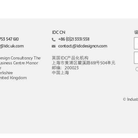
IDC CN
753 547 610
+86 (0)21 3331 5511
@idc.uk.com
contact@idcdesigncn.com
Design Consultancy The
英国IDC产品化机构
usiness Centre Manor
上海市黄浦区瞿溪路691号504单元
e
邮编：200023
rkshire
中国上海
nited Kingdom
© Indust