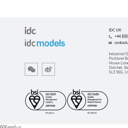
IDC UK
+44 (0)1
contact
Industrial 
Portland B
House Lan
Datchet, Be
SL3 9EG, U
606 end-->