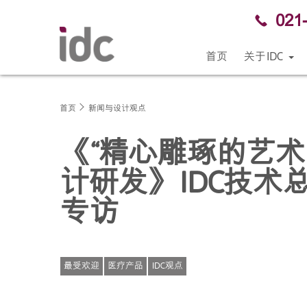
021
首页
关于IDC
首页
新闻与设计观点
《“精心雕琢的艺术”
计研发》IDC技术总监M
专访
最受欢迎
医疗产品
IDC观点