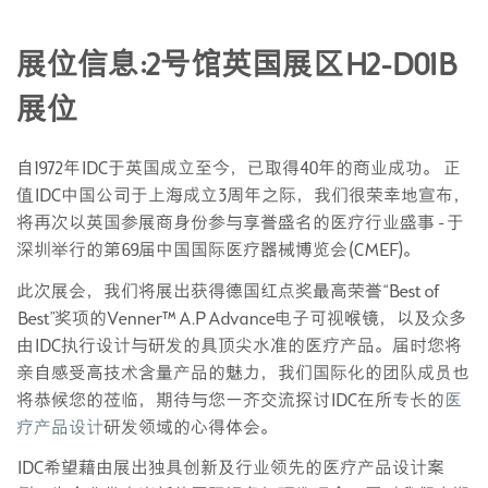
展位信息:2号馆英国展区H2-D01B
展位
自1972年IDC于英国成立至今，已取得40年的商业成功。 正
值IDC中国公司于上海成立3周年之际，我们很荣幸地宣布，
将再次以英国参展商身份参与享誉盛名的医疗行业盛事 - 于
深圳举行的第69届中国国际医疗器械博览会(CMEF)。
此次展会，我们将展出获得德国红点奖最高荣誉“Best of
Best”奖项的Venner™ A.P Advance电子可视喉镜，以及众多
由IDC执行设计与研发的具顶尖水准的医疗产品。届时您将
亲自感受高技术含量产品的魅力，我们国际化的团队成员也
将恭候您的莅临，期待与您一齐交流探讨IDC在所专长的
医
疗产品设计
研发领域的心得体会。
IDC希望藉由展出独具创新及行业领先的医疗产品设计案