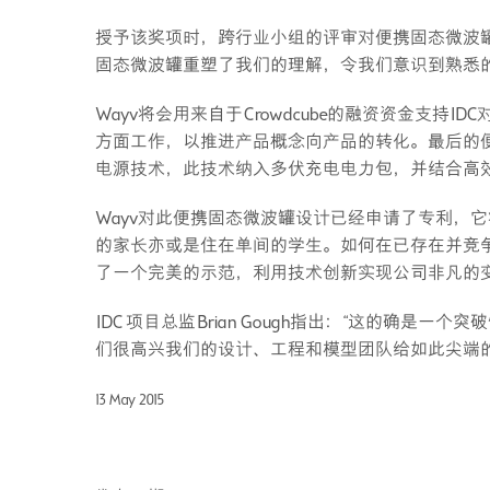
授予该奖项时，跨行业小组的评审对便携固态微波
固态微波罐重塑了我们的理解，令我们意识到熟悉的
Wayv将会用来自于Crowdcube的融资资金支
方面工作，以推进产品概念向产品的转化。最后的
电源技术，此技术纳入多伏充电电力包，并结合高
Wayv对此便携固态微波罐设计已经申请了专利，
的家长亦或是住在单间的学生。如何在已存在并竞
了一个完美的示范，利用技术创新实现公司非凡的
IDC 项目总监Brian Gough指出：“这的确
们很高兴我们的设计、工程和模型团队给如此尖端的
13 May 2015