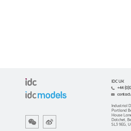
IDC UK
+44 (0)1
contact
Industrial 
Portland B
House Lan
Datchet, Be
SL3 9EG, U