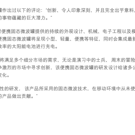
罐作出过以下的评论：“创新、令人印象深刻，并且完全出乎意料
事物蕴藏的巨大潜力。”
持IDC对便携固态微波罐提供的持续的外观设计、机械、电子工程以及
便携固态微波罐将呈现小型、轻量、便携等特征，同时会集成最
效率的太阳能电池进行充电。
它将满足多个细分市场的需求，无论是演习中的士兵、 周末的冒
争激烈的市场中寻求创新，该便携固态微波罐的研发设计给诸多
变化。
是一个突破性的研发， 该产品所采用的固态微波技术，在移动环境中从未
产品做出贡献。”