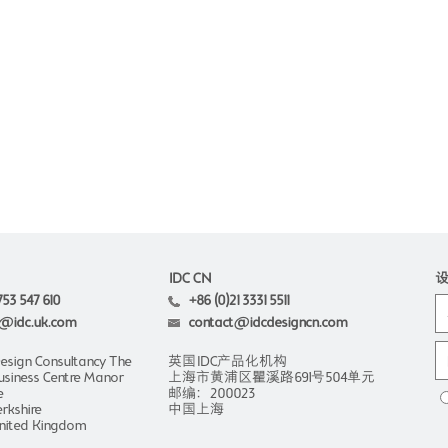
IDC CN
753 547 610
+86 (0)21 3331 5511
@idc.uk.com
contact@idcdesigncn.com
Design Consultancy The
英国IDC产品化机构
usiness Centre Manor
上海市黄浦区瞿溪路691号504单元
e
邮编：200023
rkshire
中国上海
nited Kingdom