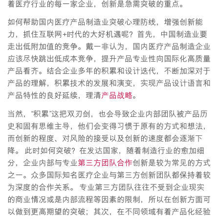
着医疗行业的每一家企业，创新是急需突破的重点。
如何帮助国内医疗产品制造业突破心理防线，增强创新能
力，抓住互联网+时代的大好机遇呢？首先，中国制造业要
走出低附加值的竞争。戴一非认为，国内医疗产品制造企业
应该尽快跳出低成本竞争，提升产品专业性向国际化高质量
产品看齐。结合企业多年的积累和设计迭代，不断加深对于
产品的理解，积累技术的发展和演变，实现产品设计语言和
产品特性的良好延续，理清
产品战略
。
当然，“积累”这把双刃剑，也会导致企业内部团队被产品历
史和固有思维主导，他们会变得习惯于原有的方式和想法，
而创新的程度、对风险的接受以及创新的速度都会逐渐下
降。 此时如何突破？在发达国家，随着制造行业的愈加细
分，企业内部与专业
第三方团队合作
创新是较为常见的方式
之一。众多国际知名医疗企业与第三方创新团队都保持着较
为深度的合作关系。 专业第三方团队往往不受到企业现实
的商业情况或是内部流程等因素的限制，所以在创新方面可
以做到更高期望的突破；其次，在不同领域有着产品化经验