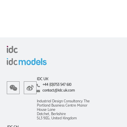
IDC UK
+44 (0)1753 547 610
contact@idc.uk.com
Industrial Design Consultancy The
Portland Business Centre Manor
House Lane
Datchet, Berkshire
SL3 9EG, United Kingdom