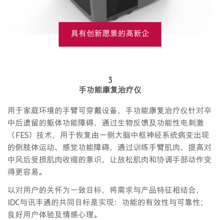
具有创新愿景的高新企
业Troowin携手IDC进行
3
的燃料电池项目
手功能康复治疗仪
用于家庭环境的手臂可穿戴设备，手功能康复治疗仪针对卒
中后遗留的躯体功能障碍，通过生物反馈及功能性电刺激
（FES）技术，用于恢复由一侧大脑中枢神经系统病变出现
的侧肢体运动、感觉功能障碍，通过训练手臂肌肉，提高对
中风后受损肌肉收缩的意识，让放松肌肉和协调手部动作变
得更容易。
以对用户的关怀为一致目标，将需求与产品特征相结合，
IDC与讯丰通的共同目标是实现：功能的有效性与可靠性；
良好用户体验及情感心理。