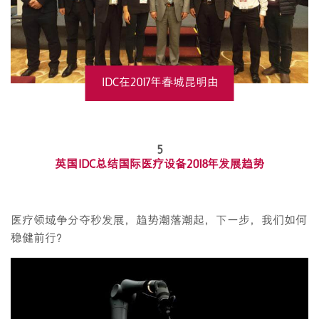
IDC在2017年春城昆明由
致众主办的注册核查高
5
峰论坛中分享经验
英国IDC总结国际医疗设备2018年发展趋势
医疗领域争分夺秒发展，趋势潮落潮起，下一步，我们如何
稳健前行？