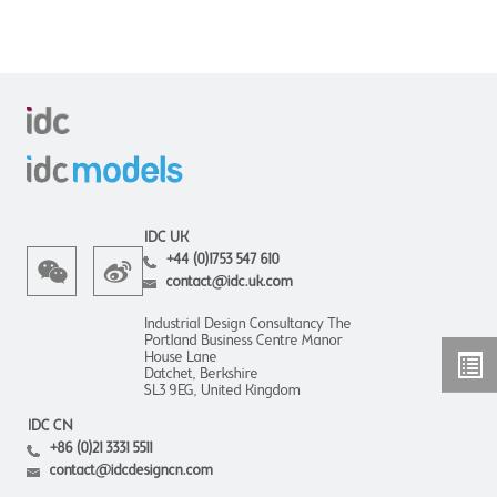
IDC UK
+44 (0)1753 547 610
contact@idc.uk.com
Industrial Design Consultancy The
Portland Business Centre Manor
House Lane
Datchet, Berkshire
SL3 9EG, United Kingdom
IDC CN
+86 (0)21 3331 5511
contact@idcdesigncn.com