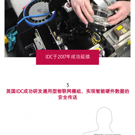
IDC于2017年成功延续
ISO13585及ISO9001 质量
3
体系认证
英国IDC成功研发通用型物联网模组，实现智能硬件数据的
安全传送