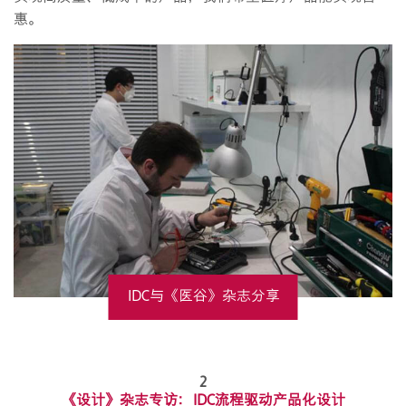
惠。
IDC与《医谷》杂志分享
了如何进行医疗产品的
2
设计开发
《设计》杂志专访：IDC流程驱动产品化设计